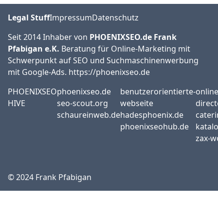
Legal Stuff
Impressum
Datenschutz
Seit 2014 Inhaber von
PHOENIXSEO.de Frank
Pfabigan e.K.
Beratung für Online-Marketing mit
Schwerpunkt auf SEO und Suchmaschinenwerbung
mit Google-Ads. https://phoenixseo.de
PHOENIXSEO
phoenixseo.de
benutzerorientierte-
onlin
HIVE
seo-scout.org
webseite
direct
schaureinweb.de
hadesphoenix.de
cateri
phoenixseohub.de
katal
zax-w
© 2024 Frank Pfabigan